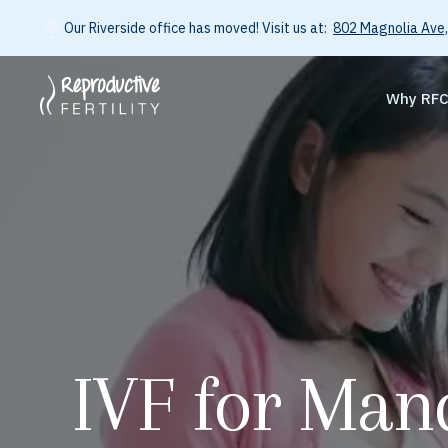
Our Riverside office has moved! Visit us at:
802 Magnolia Ave,
Why RF
IVF for Man