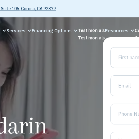
 Suite 106, Corona, CA 92879
Testimonials
C
C
Services
Financing Options
Resources
Testimonials
C
darin