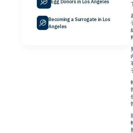
Egg Donors in Los Angeles
Becoming a Surrogate in Los
Angeles