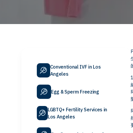
Conventional IVF in Los
Angeles
Egg & Sperm Freezing
LGBTQ+ Fertility Services in
Los Angeles