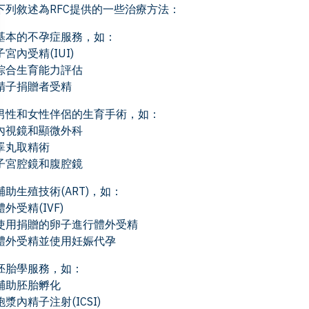
下列敘述為RFC提供的一些治療方法：
基本的不孕症服務，如：
子宮內受精(IUI)
綜合生育能力評估
精子捐贈者受精
男性和女性伴侶的生育手術，如：
內視鏡和顯微外科
睪丸取精術
子宮腔鏡和腹腔鏡
輔助生殖技術(ART)，如：
體外受精(IVF)
使用捐贈的卵子進行體外受精
體外受精並使用妊娠代孕
胚胎學服務，如：
輔助胚胎孵化
胞漿內精子注射(ICSI)