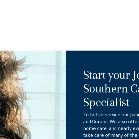
Start your 
Southern Ca
Specialist
To better service our pat
and Corona. We also offer
home care, and nearly eve
take care of many of the d