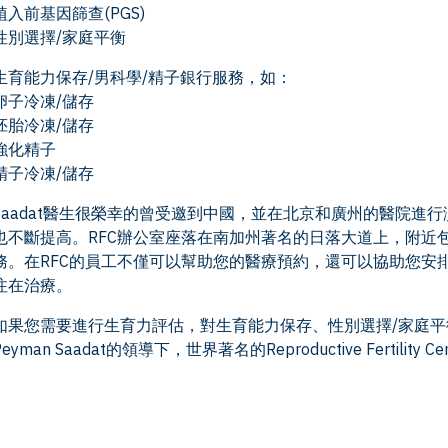
植入前基因篩查(PGS)
性別選擇/家庭平衡
生育能力保存/男科學/精子銀行服務，如：
卵子冷凍/儲存
胚胎冷凍/儲存
強化精子
精子冷凍/儲存
Saadat醫生很榮幸的曾受邀到中國，並在北京和廣州的醫院進
也不斷提高。RFC辦公室座落在南加州著名的日落大道上，附近包
務。在RFC的員工不僅可以幫助您的醫療預約，還可以協助您安
注在治療。
如果您需要進行生育力評估，對生育能力保存、性別選擇/家庭
Peyman Saadat的領導下，世界著名的Reproductive Ferti